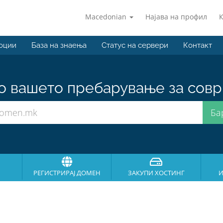
Macedonian
Најава на профил
оции
База на знаења
Статус на сервери
Контакт
о вашето пребарување за совр
РЕГИСТРИРАЈ ДОМЕН
ЗАКУПИ ХОСТИНГ
И