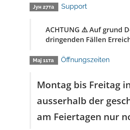
Support
Јун 27та
ACHTUNG ⚠️ Auf grund Der
dringenden Fällen Erreich
Öffnungszeiten
Мај 11та
Montag bis Freitag in
ausserhalb der gesch
am Feiertagen nur n