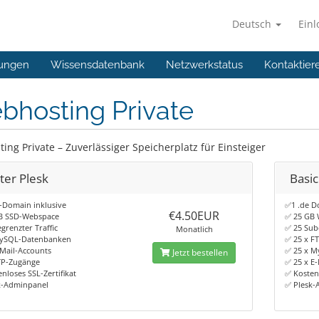
Deutsch
Ein
ungen
Wissensdatenbank
Netzwerkstatus
Kontaktier
bhosting Private
ing Private – Zuverlässiger Speicherplatz für Einsteiger
ter Plesk
Basic
-Domain inklusive
✅1 .de D
€4.50EUR
B SSD-Webspace
✅ 25 GB
renzter Traffic
✅ 25 Su
Monatlich
ySQL-Datenbanken
✅ 25 x F
Mail-Accounts
✅ 25 x 
Jetzt bestellen
TP-Zugänge
✅ 25 x E
nloses SSL-Zertifikat
✅ Kostenl
k-Adminpanel
✅ Plesk-