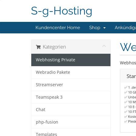
S-g-Hosting
Kundencenter Home
Shop
Ankündig
We
Kategorien
Webhosting Private
Webhost
Webradio Pakete
Star
Streamserver
✅ 1 .de
✅ 10 G
Teamspeak 3
✅ Unbeg
✅ 10 M
✅ 10 E-
Chat
✅ 10 F
✅ Koste
✅ Ples
php-fusion
Templates