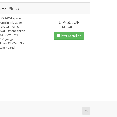
ess Plesk
B SSD-Webspace
€14.50EUR
Domain inklusive
enzter Traffic
Monatlich
ySQL-Datenbanken
Mail-Accounts
Jetzt bestellen
P-Zugänge
oses SSL-Zertifikat
Adminpanel