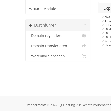
Exp
WHMCS Module
✅ 50 G
✅ 1 .de
Durchführen
✅ Unbeg
✅ 50 M
✅ 50 E-
Domain registrieren
✅ 50 F
✅ Koste
✅ Ples
Domain transferieren
Warenkorb ansehen
Urheberrecht: © 2026 S-g-Hosting. Alle Rechte vorbehalten