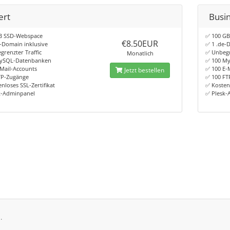
ert
Busin
B SSD-Webspace
✅ 100 G
€8.50EUR
-Domain inklusive
✅ 1 .de-
renzter Traffic
✅ Unbegr
Monatlich
ySQL-Datenbanken
✅ 100 M
Mail-Accounts
✅ 100 E-
Jetzt bestellen
TP-Zugänge
✅ 100 FT
nloses SSL-Zertifikat
✅ Kostenl
k-Adminpanel
✅ Plesk-
.