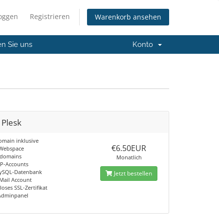
loggen
Registrieren
Warenkorb ansehen
en Sie uns
Konto
 Plesk
omain inklusive
€6.50EUR
 Webspace
bdomains
Monatlich
TP-Accounts
MySQL-Datenbank
Jetzt bestellen
-Mail Account
oses SSL-Zertifikat
Adminpanel